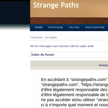
HOME
PHYSIQUE
CALCUL
PHILOSOPHIE
Connexion
Inscription
Voir les messages sans réponse
|
Voir les sujets actifs
Index du forum
strange
En accédant à “strangepaths.com” (d
“strangepaths.com”, “https://stra
d’être légalement responsable des 
d’être légalement responsable de to
ne pas accéder et/ou utiliser “str
ci à n’importe quel moment et nous