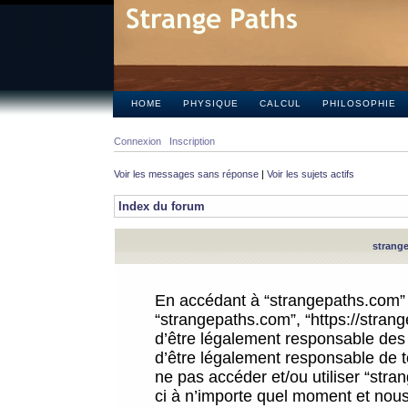
HOME
PHYSIQUE
CALCUL
PHILOSOPHIE
Connexion
Inscription
Voir les messages sans réponse
|
Voir les sujets actifs
Index du forum
strange
En accédant à “strangepaths.com” (d
“strangepaths.com”, “https://stra
d’être légalement responsable des 
d’être légalement responsable de to
ne pas accéder et/ou utiliser “str
ci à n’importe quel moment et nous