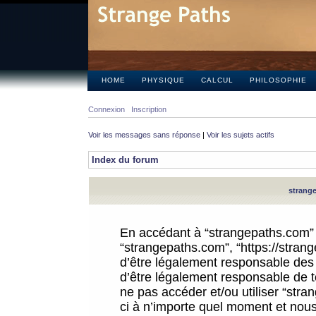
HOME
PHYSIQUE
CALCUL
PHILOSOPHIE
Connexion
Inscription
Voir les messages sans réponse
|
Voir les sujets actifs
Index du forum
strange
En accédant à “strangepaths.com” (d
“strangepaths.com”, “https://stra
d’être légalement responsable des 
d’être légalement responsable de to
ne pas accéder et/ou utiliser “str
ci à n’importe quel moment et nous