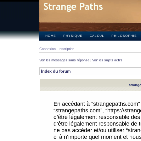
HOME
PHYSIQUE
CALCUL
PHILOSOPHIE
Connexion
Inscription
Voir les messages sans réponse
|
Voir les sujets actifs
Index du forum
strange
En accédant à “strangepaths.com” (d
“strangepaths.com”, “https://stra
d’être légalement responsable des 
d’être légalement responsable de to
ne pas accéder et/ou utiliser “str
ci à n’importe quel moment et nous