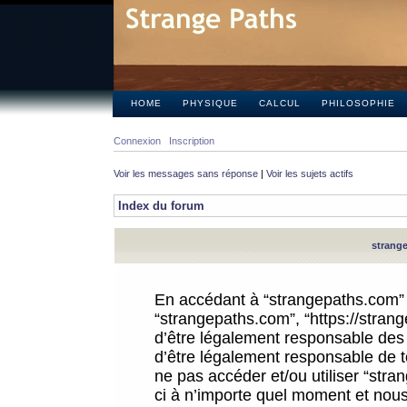
HOME
PHYSIQUE
CALCUL
PHILOSOPHIE
Connexion
Inscription
Voir les messages sans réponse
|
Voir les sujets actifs
Index du forum
strange
En accédant à “strangepaths.com” (d
“strangepaths.com”, “https://stra
d’être légalement responsable des 
d’être légalement responsable de to
ne pas accéder et/ou utiliser “str
ci à n’importe quel moment et nous