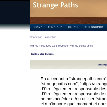
HOME
PHYSIQUE
CALCUL
PHILOSOPHIE
Connexion
Inscription
Voir les messages sans réponse
|
Voir les sujets actifs
Index du forum
strange
En accédant à “strangepaths.com” (d
“strangepaths.com”, “https://stra
d’être légalement responsable des 
d’être légalement responsable de to
ne pas accéder et/ou utiliser “str
ci à n’importe quel moment et nous