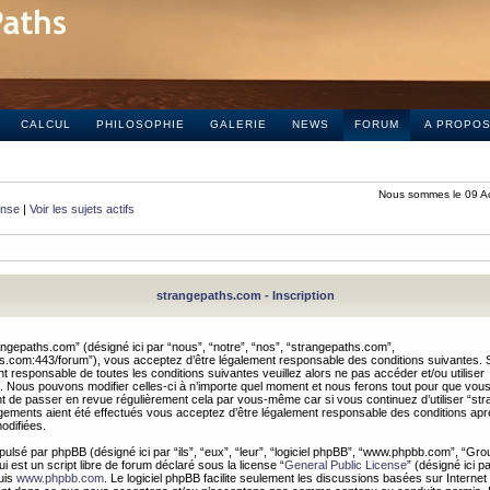
CALCUL
PHILOSOPHIE
GALERIE
NEWS
FORUM
A PROPO
Nous sommes le 09 A
onse
|
Voir les sujets actifs
strangepaths.com - Inscription
ngepaths.com” (désigné ici par “nous”, “notre”, “nos”, “strangepaths.com”,
hs.com:443/forum”), vous acceptez d’être légalement responsable des conditions suivantes. 
t responsable de toutes les conditions suivantes veuillez alors ne pas accéder et/ou utiliser
 Nous pouvons modifier celles-ci à n’importe quel moment et nous ferons tout pour que vou
dent de passer en revue régulièrement cela par vous-même car si vous continuez d’utiliser “s
ements aient été effectués vous acceptez d’être légalement responsable des conditions après
odifiées.
pulsé par phpBB (désigné ici par “ils”, “eux”, “leur”, “logiciel phpBB”, “www.phpbb.com”, “Gr
 est un script libre de forum déclaré sous la license “
General Public License
” (désigné ici p
uis
www.phpbb.com
. Le logiciel phpBB facilite seulement les discussions basées sur Internet