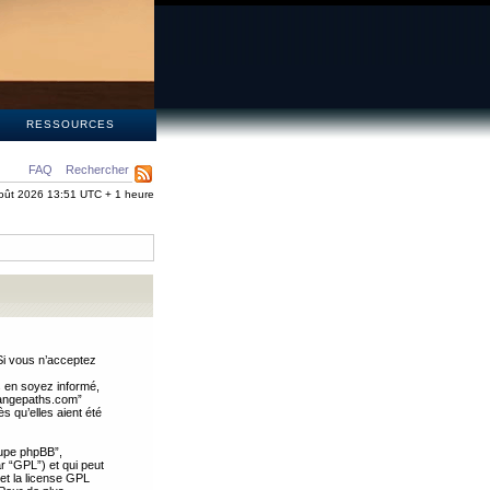
S
RESSOURCES
FAQ
Rechercher
oût 2026 13:51 UTC + 1 heure
Si vous n’acceptez
s en soyez informé,
trangepaths.com”
 qu’elles aient été
oupe phpBB”,
ar “GPL”) et qui peut
 et la license GPL