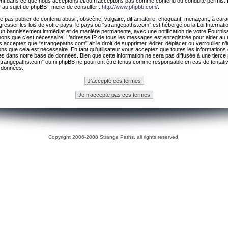
ement dans ce que nous acceptons et/ou n’acceptons pas comme contenu ou conduite permis. 
 au sujet de phpBB , merci de consulter :
http://www.phpbb.com/
.
 pas publier de contenu abusif, obscène, vulgaire, diffamatoire, choquant, menaçant, à cara
gresser les lois de votre pays, le pays où “strangepaths.com” est hébergé ou la Loi Internatio
un bannissement immédiat et de manière permanente, avec une notification de votre Fournis
geons que c’est nécessaire. L’adresse IP de tous les messages est enregistrée pour aider au
 acceptez que “strangepaths.com” ait le droit de supprimer, éditer, déplacer ou verrouiller n’
ns que cela est nécessaire. En tant qu’utilisateur vous acceptez que toutes les information
es dans notre base de données. Bien que cette information ne sera pas diffusée à une tierce 
trangepaths.com” ou ni phpBB ne pourront être tenus comme responsable en cas de tentativ
 données.
Copyright 2006-2008 Strange Paths, all rights reserved.