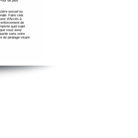
Pour de plus
ctère sexuel ou
nale. Faire cela
seur d’Accès à
 renforcement de
importe quel sujet
s que vous avez
partie sans votre
e de piratage visant