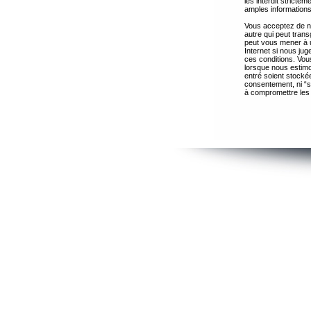
les interdit strict
amples informations
Vous acceptez de ne
autre qui peut trans
peut vous mener à 
Internet si nous ju
ces conditions. Vous
lorsque nous estimo
entré soient stocké
consentement, ni “s
à compromettre les