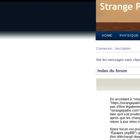
HOME
PHYSIQUE
Connexion
Inscription
Voir les messages sans rép
Index du forum
En accédant à “stra
“https://strangepat
pas d’être légalemen
“strangepaths.com”.
bien qu’il soit pru
après que les chang
mises à jour et/ou m
Notre forum est pro
“Équipes phpBB”) qui
être téléchargé dep