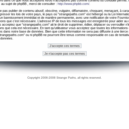
ement dans ce que nous acceptons et/ou n’acceptons pas comme contenu ou conduite permis. 
 au sujet de phpBB , merci de consulter :
http://www.phpbb.com/
.
 pas publier de contenu abusif, obscène, vulgaire, diffamatoire, choquant, menaçant, à cara
gresser les lois de votre pays, le pays où “strangepaths.com” est hébergé ou la Loi Internatio
un bannissement immédiat et de manière permanente, avec une notification de votre Fournis
geons que c’est nécessaire. L’adresse IP de tous les messages est enregistrée pour aider au
 acceptez que “strangepaths.com” ait le droit de supprimer, éditer, déplacer ou verrouiller n’
ns que cela est nécessaire. En tant qu’utilisateur vous acceptez que toutes les information
es dans notre base de données. Bien que cette information ne sera pas diffusée à une tierce 
trangepaths.com” ou ni phpBB ne pourront être tenus comme responsable en cas de tentativ
 données.
Copyright 2006-2008 Strange Paths, all rights reserved.