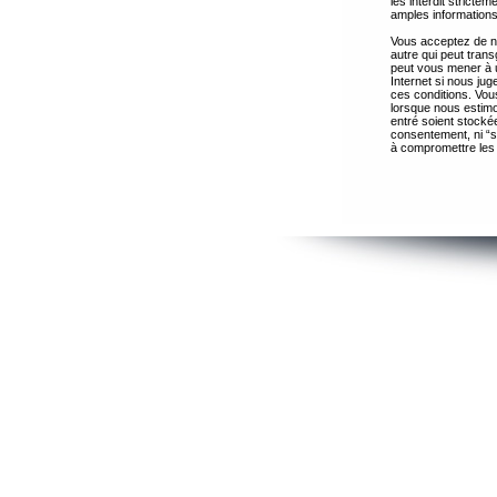
les interdit strict
amples informations
Vous acceptez de ne
autre qui peut trans
peut vous mener à 
Internet si nous ju
ces conditions. Vous
lorsque nous estimo
entré soient stocké
consentement, ni “s
à compromettre les