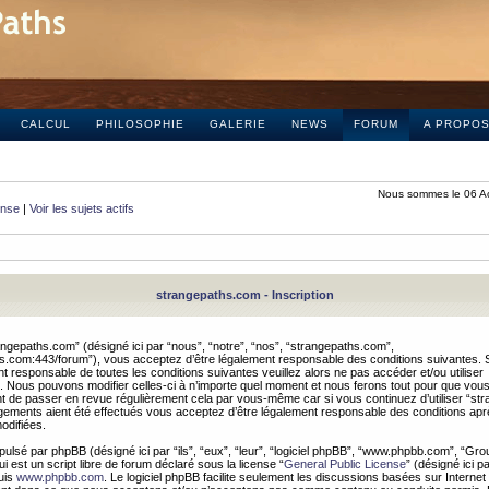
CALCUL
PHILOSOPHIE
GALERIE
NEWS
FORUM
A PROPO
Nous sommes le 06 A
onse
|
Voir les sujets actifs
strangepaths.com - Inscription
ngepaths.com” (désigné ici par “nous”, “notre”, “nos”, “strangepaths.com”,
hs.com:443/forum”), vous acceptez d’être légalement responsable des conditions suivantes. 
t responsable de toutes les conditions suivantes veuillez alors ne pas accéder et/ou utiliser
 Nous pouvons modifier celles-ci à n’importe quel moment et nous ferons tout pour que vou
dent de passer en revue régulièrement cela par vous-même car si vous continuez d’utiliser “s
ements aient été effectués vous acceptez d’être légalement responsable des conditions après
odifiées.
pulsé par phpBB (désigné ici par “ils”, “eux”, “leur”, “logiciel phpBB”, “www.phpbb.com”, “Gr
 est un script libre de forum déclaré sous la license “
General Public License
” (désigné ici p
uis
www.phpbb.com
. Le logiciel phpBB facilite seulement les discussions basées sur Internet