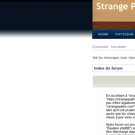
HOME
PHYSIQUE
Connexion
Inscription
Voir les messages sans rép
Index du forum
En accédant à “stra
“https://strangepat
pas d’être légalemen
“strangepaths.com”.
bien qu’il soit pru
après que les chang
mises à jour et/ou m
Notre forum est pro
“Équipes phpBB”) qui
être téléchargé dep