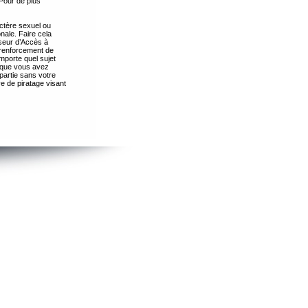
Pour de plus
ctère sexuel ou
nale. Faire cela
seur d’Accès à
 renforcement de
importe quel sujet
s que vous avez
partie sans votre
e de piratage visant