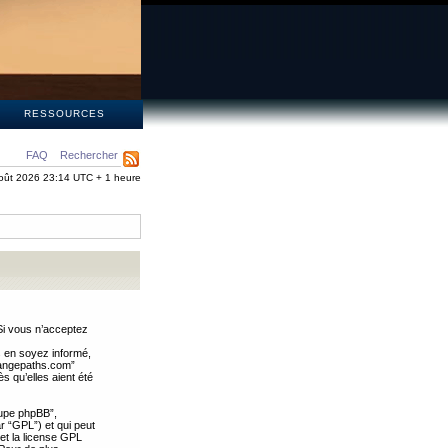
S
RESSOURCES
FAQ
Rechercher
oût 2026 23:14 UTC + 1 heure
Si vous n’acceptez
s en soyez informé,
trangepaths.com”
 qu’elles aient été
oupe phpBB”,
ar “GPL”) et qui peut
 et la license GPL