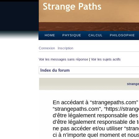
HOME
PHYSIQUE
CALCUL
PHILOSOPHIE
Connexion
Inscription
Voir les messages sans réponse
|
Voir les sujets actifs
Index du forum
strange
En accédant à “strangepaths.com” (d
“strangepaths.com”, “https://stra
d’être légalement responsable des 
d’être légalement responsable de to
ne pas accéder et/ou utiliser “str
ci à n’importe quel moment et nous