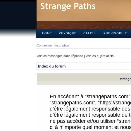
HOME
PHYSIQUE
CALCUL
PHILOSOPHIE
Connexion
Inscription
Voir les messages sans réponse
|
Voir les sujets actifs
Index du forum
strange
En accédant à “strangepaths.com” (d
“strangepaths.com”, “https://stra
d’être légalement responsable des 
d’être légalement responsable de to
ne pas accéder et/ou utiliser “str
ci à n’importe quel moment et nous