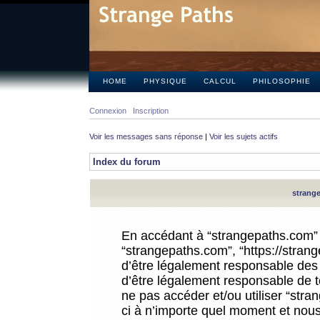
HOME
PHYSIQUE
CALCUL
PHILOSOPHIE
Connexion
Inscription
Voir les messages sans réponse
|
Voir les sujets actifs
Index du forum
strange
En accédant à “strangepaths.com” (d
“strangepaths.com”, “https://stra
d’être légalement responsable des 
d’être légalement responsable de to
ne pas accéder et/ou utiliser “str
ci à n’importe quel moment et nous