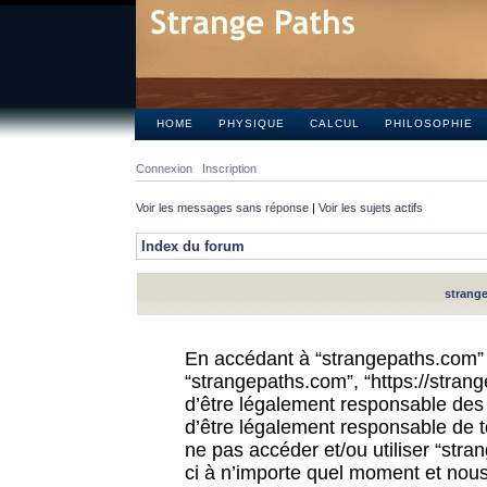
HOME
PHYSIQUE
CALCUL
PHILOSOPHIE
Connexion
Inscription
Voir les messages sans réponse
|
Voir les sujets actifs
Index du forum
strange
En accédant à “strangepaths.com” (d
“strangepaths.com”, “https://stra
d’être légalement responsable des 
d’être légalement responsable de to
ne pas accéder et/ou utiliser “str
ci à n’importe quel moment et nous