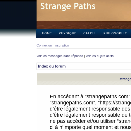
HOME
PHYSIQUE
CALCUL
PHILOSOPHIE
Connexion
Inscription
Voir les messages sans réponse
|
Voir les sujets actifs
Index du forum
strange
En accédant à “strangepaths.com” (d
“strangepaths.com”, “https://stra
d’être légalement responsable des 
d’être légalement responsable de to
ne pas accéder et/ou utiliser “str
ci à n’importe quel moment et nous