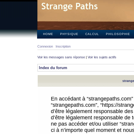
HOME
PHYSIQUE
CALCUL
PHILOSOPHIE
Connexion
Inscription
Voir les messages sans réponse
|
Voir les sujets actifs
Index du forum
strange
En accédant à “strangepaths.com” (d
“strangepaths.com”, “https://stra
d’être légalement responsable des 
d’être légalement responsable de to
ne pas accéder et/ou utiliser “str
ci à n’importe quel moment et nous