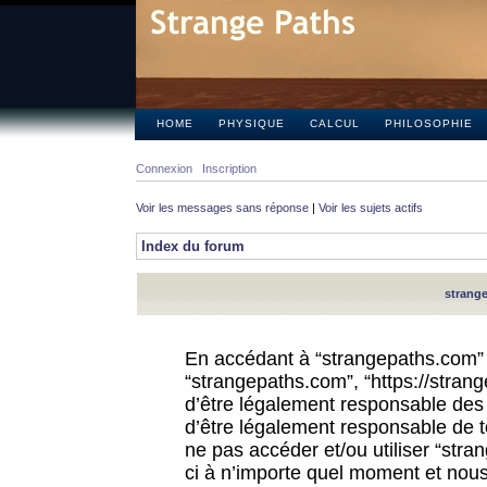
HOME
PHYSIQUE
CALCUL
PHILOSOPHIE
Connexion
Inscription
Voir les messages sans réponse
|
Voir les sujets actifs
Index du forum
strange
En accédant à “strangepaths.com” (d
“strangepaths.com”, “https://stra
d’être légalement responsable des 
d’être légalement responsable de to
ne pas accéder et/ou utiliser “str
ci à n’importe quel moment et nous