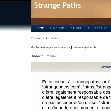
HOME
PHYSIQUE
CALCUL
PHILOSOPHIE
Connexion
Inscription
Voir les messages sans réponse
|
Voir les sujets actifs
Index du forum
strange
En accédant à “strangepaths.com” (d
“strangepaths.com”, “https://stra
d’être légalement responsable des 
d’être légalement responsable de to
ne pas accéder et/ou utiliser “str
ci à n’importe quel moment et nous