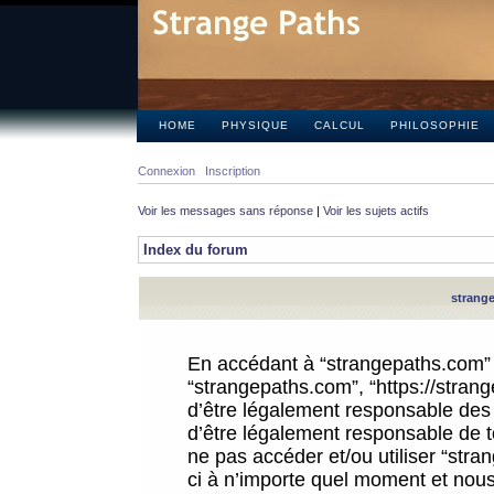
HOME
PHYSIQUE
CALCUL
PHILOSOPHIE
Connexion
Inscription
Voir les messages sans réponse
|
Voir les sujets actifs
Index du forum
strange
En accédant à “strangepaths.com” (d
“strangepaths.com”, “https://stra
d’être légalement responsable des 
d’être légalement responsable de to
ne pas accéder et/ou utiliser “str
ci à n’importe quel moment et nous