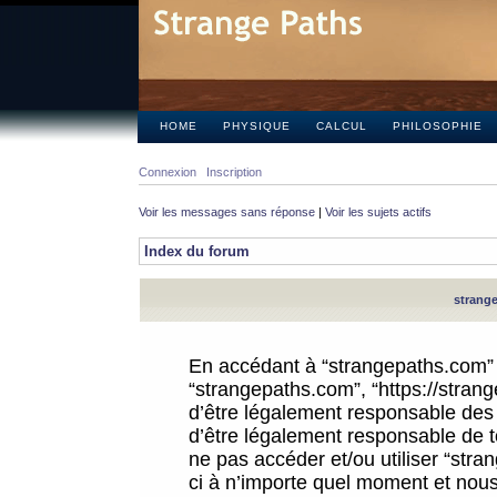
HOME
PHYSIQUE
CALCUL
PHILOSOPHIE
Connexion
Inscription
Voir les messages sans réponse
|
Voir les sujets actifs
Index du forum
strange
En accédant à “strangepaths.com” (d
“strangepaths.com”, “https://stra
d’être légalement responsable des 
d’être légalement responsable de to
ne pas accéder et/ou utiliser “str
ci à n’importe quel moment et nous