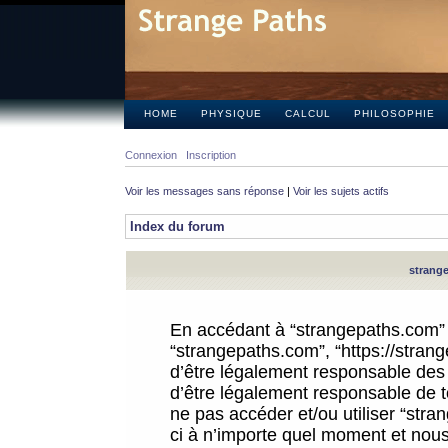
HOME
PHYSIQUE
CALCUL
PHILOSOPHIE
Connexion
Inscription
Voir les messages sans réponse
|
Voir les sujets actifs
Index du forum
strange
En accédant à “strangepaths.com” (d
“strangepaths.com”, “https://stra
d’être légalement responsable des 
d’être légalement responsable de to
ne pas accéder et/ou utiliser “str
ci à n’importe quel moment et nous