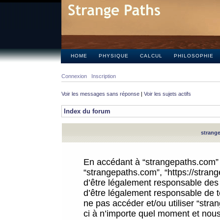
HOME
PHYSIQUE
CALCUL
PHILOSOPHIE
Connexion
Inscription
Voir les messages sans réponse
|
Voir les sujets actifs
Index du forum
strange
En accédant à “strangepaths.com” (d
“strangepaths.com”, “https://stra
d’être légalement responsable des 
d’être légalement responsable de to
ne pas accéder et/ou utiliser “str
ci à n’importe quel moment et nous