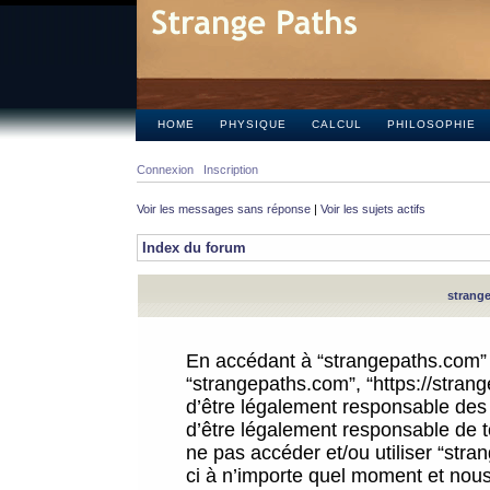
HOME
PHYSIQUE
CALCUL
PHILOSOPHIE
Connexion
Inscription
Voir les messages sans réponse
|
Voir les sujets actifs
Index du forum
strange
En accédant à “strangepaths.com” (d
“strangepaths.com”, “https://stra
d’être légalement responsable des 
d’être légalement responsable de to
ne pas accéder et/ou utiliser “str
ci à n’importe quel moment et nous