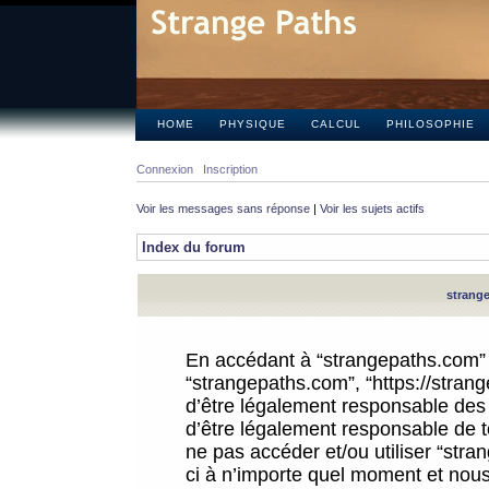
HOME
PHYSIQUE
CALCUL
PHILOSOPHIE
Connexion
Inscription
Voir les messages sans réponse
|
Voir les sujets actifs
Index du forum
strange
En accédant à “strangepaths.com” (d
“strangepaths.com”, “https://stra
d’être légalement responsable des 
d’être légalement responsable de to
ne pas accéder et/ou utiliser “str
ci à n’importe quel moment et nous