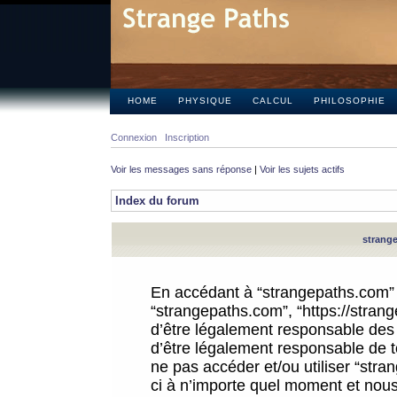
HOME
PHYSIQUE
CALCUL
PHILOSOPHIE
Connexion
Inscription
Voir les messages sans réponse
|
Voir les sujets actifs
Index du forum
strange
En accédant à “strangepaths.com” (d
“strangepaths.com”, “https://stra
d’être légalement responsable des 
d’être légalement responsable de to
ne pas accéder et/ou utiliser “str
ci à n’importe quel moment et nous