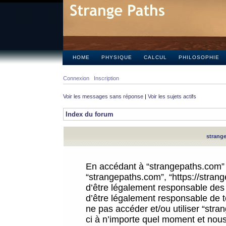
HOME
PHYSIQUE
CALCUL
PHILOSOPHIE
Connexion
Inscription
Voir les messages sans réponse
|
Voir les sujets actifs
Index du forum
strange
En accédant à “strangepaths.com” (d
“strangepaths.com”, “https://stra
d’être légalement responsable des 
d’être légalement responsable de to
ne pas accéder et/ou utiliser “str
ci à n’importe quel moment et nous