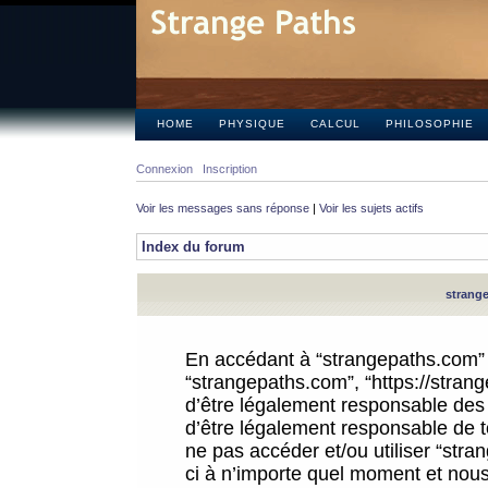
HOME
PHYSIQUE
CALCUL
PHILOSOPHIE
Connexion
Inscription
Voir les messages sans réponse
|
Voir les sujets actifs
Index du forum
strange
En accédant à “strangepaths.com” (d
“strangepaths.com”, “https://stra
d’être légalement responsable des 
d’être légalement responsable de to
ne pas accéder et/ou utiliser “str
ci à n’importe quel moment et nous