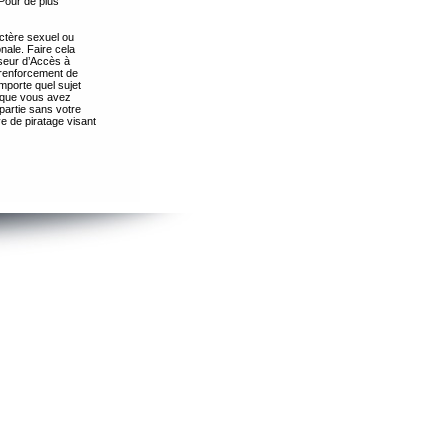
Pour de plus
ctère sexuel ou
nale. Faire cela
seur d’Accès à
 renforcement de
importe quel sujet
s que vous avez
partie sans votre
e de piratage visant