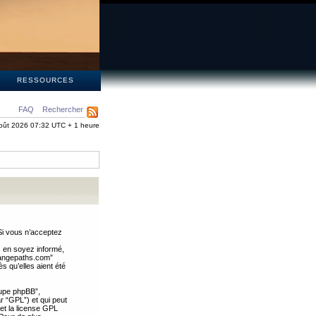
S
RESSOURCES
FAQ
Rechercher
oût 2026 07:32 UTC + 1 heure
Si vous n’acceptez
s en soyez informé,
trangepaths.com”
 qu’elles aient été
oupe phpBB”,
ar “GPL”) et qui peut
 et la license GPL