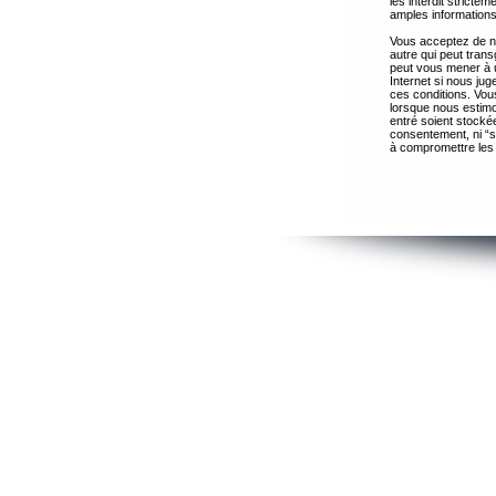
les interdit strict
amples informations
Vous acceptez de ne
autre qui peut trans
peut vous mener à 
Internet si nous ju
ces conditions. Vous
lorsque nous estimo
entré soient stocké
consentement, ni “s
à compromettre les