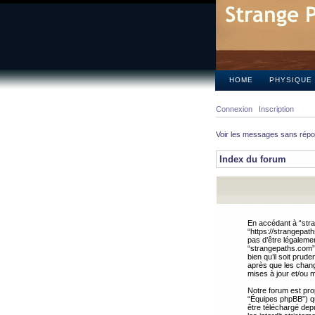
HOME
PHYSIQUE
Connexion
Inscription
Voir les messages sans rép
Index du forum
En accédant à “stra
“https://strangepat
pas d’être légalemen
“strangepaths.com”.
bien qu’il soit pru
après que les chang
mises à jour et/ou m
Notre forum est pro
“Équipes phpBB”) qui
être téléchargé dep