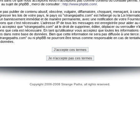
ement dans ce que nous acceptons et/ou n’acceptons pas comme contenu ou conduite permis. 
 au sujet de phpBB , merci de consulter :
http://www.phpbb.com/
.
 pas publier de contenu abusif, obscène, vulgaire, diffamatoire, choquant, menaçant, à cara
gresser les lois de votre pays, le pays où “strangepaths.com” est hébergé ou la Loi Internatio
un bannissement immédiat et de manière permanente, avec une notification de votre Fournis
geons que c’est nécessaire. L’adresse IP de tous les messages est enregistrée pour aider au
 acceptez que “strangepaths.com” ait le droit de supprimer, éditer, déplacer ou verrouiller n’
ns que cela est nécessaire. En tant qu’utilisateur vous acceptez que toutes les information
es dans notre base de données. Bien que cette information ne sera pas diffusée à une tierce 
trangepaths.com” ou ni phpBB ne pourront être tenus comme responsable en cas de tentativ
 données.
Copyright 2006-2008 Strange Paths, all rights reserved.