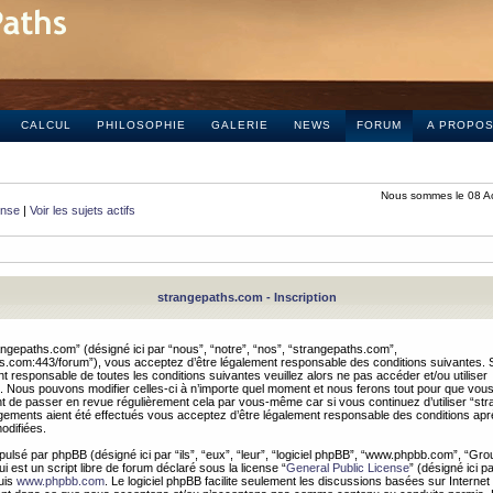
CALCUL
PHILOSOPHIE
GALERIE
NEWS
FORUM
A PROPO
Nous sommes le 08 A
onse
|
Voir les sujets actifs
strangepaths.com - Inscription
ngepaths.com” (désigné ici par “nous”, “notre”, “nos”, “strangepaths.com”,
hs.com:443/forum”), vous acceptez d’être légalement responsable des conditions suivantes. 
t responsable de toutes les conditions suivantes veuillez alors ne pas accéder et/ou utiliser
 Nous pouvons modifier celles-ci à n’importe quel moment et nous ferons tout pour que vou
dent de passer en revue régulièrement cela par vous-même car si vous continuez d’utiliser “s
ements aient été effectués vous acceptez d’être légalement responsable des conditions après
odifiées.
pulsé par phpBB (désigné ici par “ils”, “eux”, “leur”, “logiciel phpBB”, “www.phpbb.com”, “Gr
 est un script libre de forum déclaré sous la license “
General Public License
” (désigné ici p
uis
www.phpbb.com
. Le logiciel phpBB facilite seulement les discussions basées sur Internet