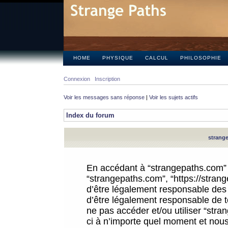
HOME
PHYSIQUE
CALCUL
PHILOSOPHIE
Connexion
Inscription
Voir les messages sans réponse
|
Voir les sujets actifs
Index du forum
strange
En accédant à “strangepaths.com” (d
“strangepaths.com”, “https://stra
d’être légalement responsable des 
d’être légalement responsable de to
ne pas accéder et/ou utiliser “str
ci à n’importe quel moment et nous