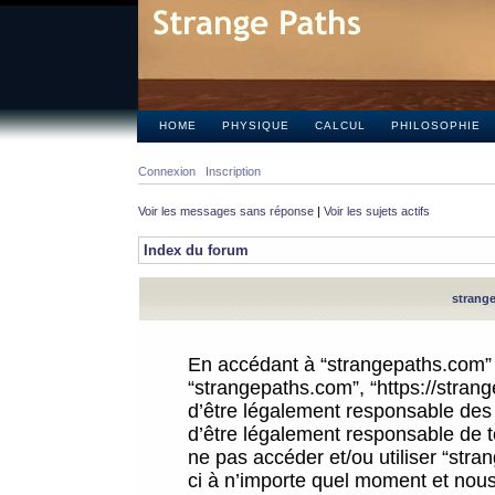
HOME
PHYSIQUE
CALCUL
PHILOSOPHIE
Connexion
Inscription
Voir les messages sans réponse
|
Voir les sujets actifs
Index du forum
strange
En accédant à “strangepaths.com” (d
“strangepaths.com”, “https://stra
d’être légalement responsable des 
d’être légalement responsable de to
ne pas accéder et/ou utiliser “str
ci à n’importe quel moment et nous