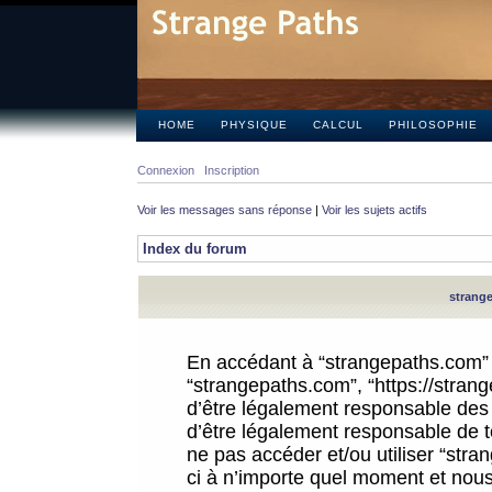
HOME
PHYSIQUE
CALCUL
PHILOSOPHIE
Connexion
Inscription
Voir les messages sans réponse
|
Voir les sujets actifs
Index du forum
strange
En accédant à “strangepaths.com” (d
“strangepaths.com”, “https://stra
d’être légalement responsable des 
d’être légalement responsable de to
ne pas accéder et/ou utiliser “str
ci à n’importe quel moment et nous