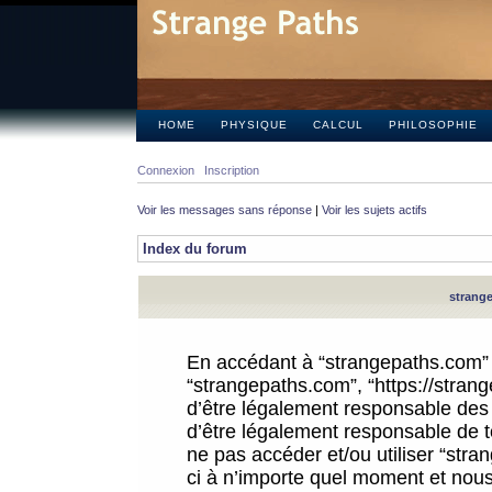
HOME
PHYSIQUE
CALCUL
PHILOSOPHIE
Connexion
Inscription
Voir les messages sans réponse
|
Voir les sujets actifs
Index du forum
strange
En accédant à “strangepaths.com” (d
“strangepaths.com”, “https://stra
d’être légalement responsable des 
d’être légalement responsable de to
ne pas accéder et/ou utiliser “str
ci à n’importe quel moment et nous