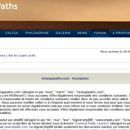
CALCUL
PHILOSOPHIE
GALERIE
NEWS
FORUM
A PROPO
Nous sommes le 09 A
onse
|
Voir les sujets actifs
strangepaths.com - Inscription
ngepaths.com” (désigné ici par “nous”, “notre”, “nos”, “strangepaths.com”,
hs.com:443/forum”), vous acceptez d’être légalement responsable des conditions suivantes. 
t responsable de toutes les conditions suivantes veuillez alors ne pas accéder et/ou utiliser
 Nous pouvons modifier celles-ci à n’importe quel moment et nous ferons tout pour que vou
dent de passer en revue régulièrement cela par vous-même car si vous continuez d’utiliser “s
ements aient été effectués vous acceptez d’être légalement responsable des conditions après
odifiées.
pulsé par phpBB (désigné ici par “ils”, “eux”, “leur”, “logiciel phpBB”, “www.phpbb.com”, “Gr
 est un script libre de forum déclaré sous la license “
General Public License
” (désigné ici p
uis
www.phpbb.com
. Le logiciel phpBB facilite seulement les discussions basées sur Internet