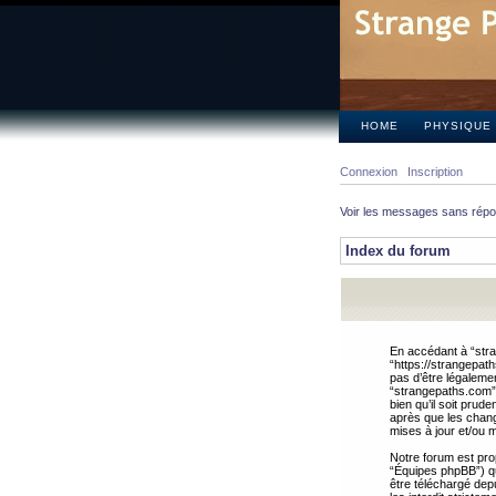
HOME
PHYSIQUE
Connexion
Inscription
Voir les messages sans rép
Index du forum
En accédant à “stra
“https://strangepat
pas d’être légalemen
“strangepaths.com”.
bien qu’il soit pru
après que les chang
mises à jour et/ou m
Notre forum est pro
“Équipes phpBB”) qui
être téléchargé dep