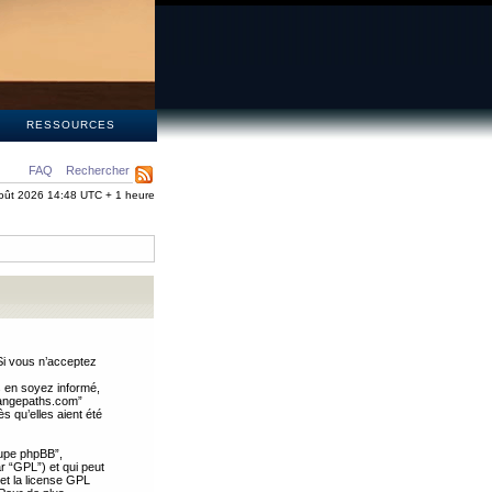
S
RESSOURCES
FAQ
Rechercher
oût 2026 14:48 UTC + 1 heure
Si vous n’acceptez
s en soyez informé,
trangepaths.com”
 qu’elles aient été
oupe phpBB”,
ar “GPL”) et qui peut
 et la license GPL