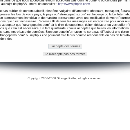
ement dans ce que nous acceptons et/ou n’acceptons pas comme contenu ou conduite permis. 
 au sujet de phpBB , merci de consulter :
http://www.phpbb.com/
.
 pas publier de contenu abusif, obscène, vulgaire, diffamatoire, choquant, menaçant, à cara
gresser les lois de votre pays, le pays où “strangepaths.com” est hébergé ou la Loi Internatio
un bannissement immédiat et de manière permanente, avec une notification de votre Fournis
geons que c’est nécessaire. L’adresse IP de tous les messages est enregistrée pour aider au
 acceptez que “strangepaths.com” ait le droit de supprimer, éditer, déplacer ou verrouiller n’
ns que cela est nécessaire. En tant qu’utilisateur vous acceptez que toutes les information
es dans notre base de données. Bien que cette information ne sera pas diffusée à une tierce 
trangepaths.com” ou ni phpBB ne pourront être tenus comme responsable en cas de tentativ
 données.
Copyright 2006-2008 Strange Paths, all rights reserved.