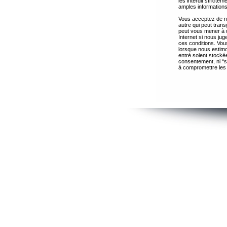
les interdit strict
amples informations
Vous acceptez de ne
autre qui peut trans
peut vous mener à 
Internet si nous ju
ces conditions. Vous
lorsque nous estimo
entré soient stocké
consentement, ni “s
à compromettre les