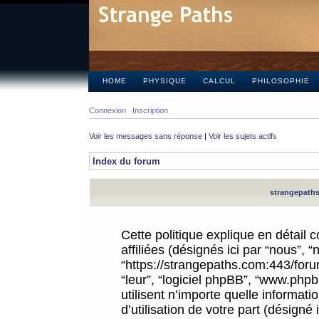
HOME
PHYSIQUE
CALCUL
PHILOSOPHIE
Connexion
Inscription
Voir les messages sans réponse
|
Voir les sujets actifs
Index du forum
strangepaths.
Cette politique explique en détail
affiliées (désignés ici par “nous”, 
“https://strangepaths.com:443/forum
“leur”, “logiciel phpBB”, “www.ph
utilisent n’importe quelle informat
d’utilisation de votre part (désigné 