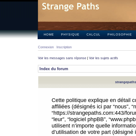
HOME
PHYSIQUE
CALCUL
PHILOSOPHIE
Connexion
Inscription
Voir les messages sans réponse
|
Voir les sujets actifs
Index du forum
strangepaths.
Cette politique explique en détail
affiliées (désignés ici par “nous”, 
“https://strangepaths.com:443/forum
“leur”, “logiciel phpBB”, “www.ph
utilisent n’importe quelle informat
d’utilisation de votre part (désigné 