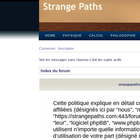
HOME
PHYSIQUE
CALCUL
PHILOSOPHIE
Connexion
Inscription
Voir les messages sans réponse
|
Voir les sujets actifs
Index du forum
strangepaths.
Cette politique explique en détail
affiliées (désignés ici par “nous”, 
“https://strangepaths.com:443/forum
“leur”, “logiciel phpBB”, “www.ph
utilisent n’importe quelle informat
d’utilisation de votre part (désigné 