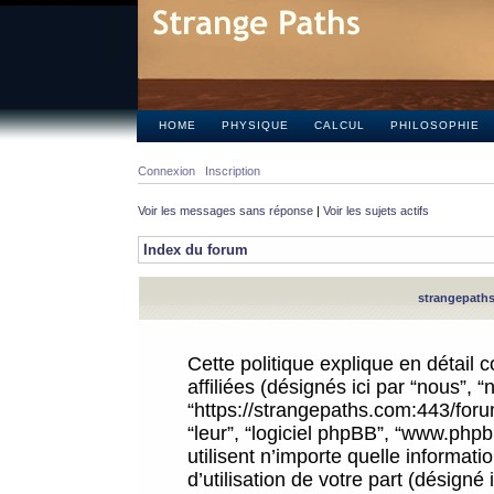
HOME
PHYSIQUE
CALCUL
PHILOSOPHIE
Connexion
Inscription
Voir les messages sans réponse
|
Voir les sujets actifs
Index du forum
strangepaths.
Cette politique explique en détail
affiliées (désignés ici par “nous”, 
“https://strangepaths.com:443/forum
“leur”, “logiciel phpBB”, “www.ph
utilisent n’importe quelle informat
d’utilisation de votre part (désigné 