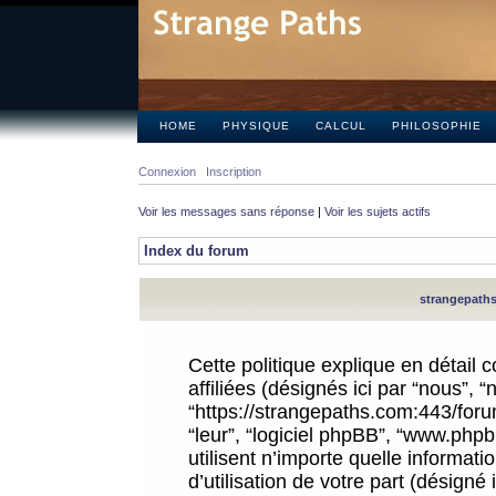
HOME
PHYSIQUE
CALCUL
PHILOSOPHIE
Connexion
Inscription
Voir les messages sans réponse
|
Voir les sujets actifs
Index du forum
strangepaths.
Cette politique explique en détail
affiliées (désignés ici par “nous”, 
“https://strangepaths.com:443/forum
“leur”, “logiciel phpBB”, “www.ph
utilisent n’importe quelle informat
d’utilisation de votre part (désigné 