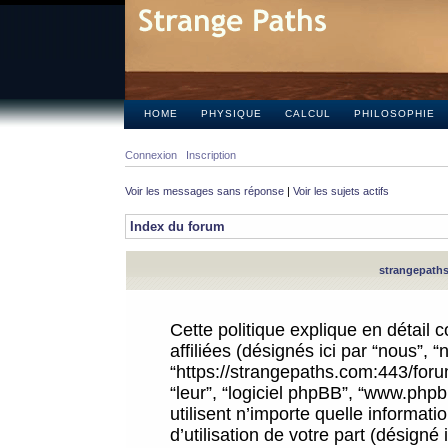
HOME
PHYSIQUE
CALCUL
PHILOSOPHIE
Connexion
Inscription
Voir les messages sans réponse
|
Voir les sujets actifs
Index du forum
strangepaths.
Cette politique explique en détail
affiliées (désignés ici par “nous”, 
“https://strangepaths.com:443/forum
“leur”, “logiciel phpBB”, “www.ph
utilisent n’importe quelle informat
d’utilisation de votre part (désigné 