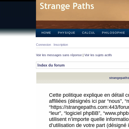
HOME
PHYSIQUE
CALCUL
PHILOSOPHIE
Connexion
Inscription
Voir les messages sans réponse
|
Voir les sujets actifs
Index du forum
strangepaths.
Cette politique explique en détail
affiliées (désignés ici par “nous”, 
“https://strangepaths.com:443/forum
“leur”, “logiciel phpBB”, “www.ph
utilisent n’importe quelle informat
d’utilisation de votre part (désigné 