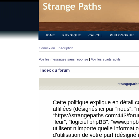
HOME
PHYSIQUE
CALCUL
PHILOSOPHIE
Connexion
Inscription
Voir les messages sans réponse
|
Voir les sujets actifs
Index du forum
strangepaths.
Cette politique explique en détail
affiliées (désignés ici par “nous”, 
“https://strangepaths.com:443/forum
“leur”, “logiciel phpBB”, “www.ph
utilisent n’importe quelle informat
d’utilisation de votre part (désigné 