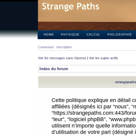
HOME
PHYSIQUE
CALCUL
PHILOSOPHIE
Connexion
Inscription
Voir les messages sans réponse
|
Voir les sujets actifs
Index du forum
strangepaths.
Cette politique explique en détail
affiliées (désignés ici par “nous”, 
“https://strangepaths.com:443/forum
“leur”, “logiciel phpBB”, “www.ph
utilisent n’importe quelle informat
d’utilisation de votre part (désigné 