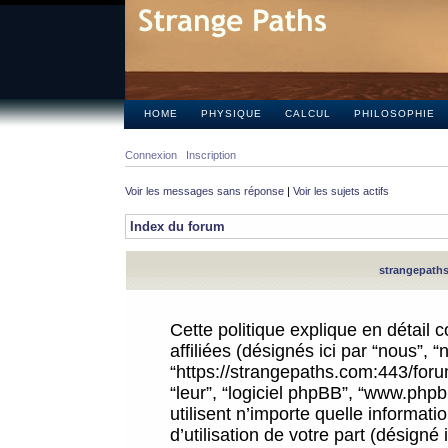
HOME
PHYSIQUE
CALCUL
PHILOSOPHIE
Connexion
Inscription
Voir les messages sans réponse
|
Voir les sujets actifs
Index du forum
strangepaths.
Cette politique explique en détail
affiliées (désignés ici par “nous”, 
“https://strangepaths.com:443/forum
“leur”, “logiciel phpBB”, “www.ph
utilisent n’importe quelle informat
d’utilisation de votre part (désigné 