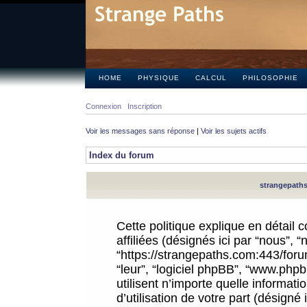
HOME
PHYSIQUE
CALCUL
PHILOSOPHIE
Connexion
Inscription
Voir les messages sans réponse
|
Voir les sujets actifs
Index du forum
strangepaths.
Cette politique explique en détail
affiliées (désignés ici par “nous”, 
“https://strangepaths.com:443/forum
“leur”, “logiciel phpBB”, “www.ph
utilisent n’importe quelle informat
d’utilisation de votre part (désigné 