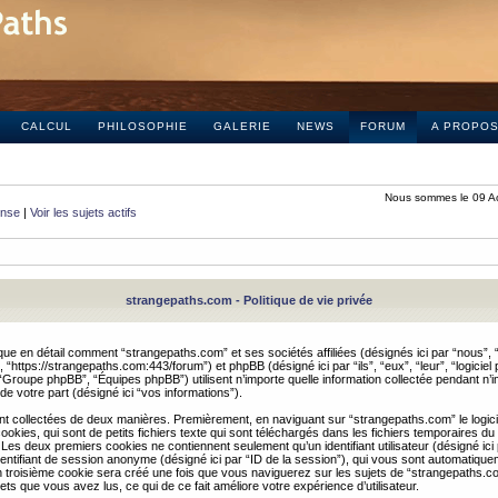
CALCUL
PHILOSOPHIE
GALERIE
NEWS
FORUM
A PROPO
Nous sommes le 09 A
onse
|
Voir les sujets actifs
strangepaths.com - Politique de vie privée
ique en détail comment “strangepaths.com” et ses sociétés affiliées (désignés ici par “nous”, “
“https://strangepaths.com:443/forum”) et phpBB (désigné ici par “ils”, “eux”, “leur”, “logiciel
roupe phpBB”, “Équipes phpBB”) utilisent n’importe quelle information collectée pendant n’i
 de votre part (désigné ici “vos informations”).
nt collectées de deux manières. Premièrement, en naviguant sur “strangepaths.com” le logic
okies, qui sont de petits fichiers texte qui sont téléchargés dans les fichiers temporaires du
 Les deux premiers cookies ne contiennent seulement qu’un identifiant utilisateur (désigné ici
n identifiant de session anonyme (désigné ici par “ID de la session”), qui vous sont automatiq
n troisième cookie sera créé une fois que vous naviguerez sur les sujets de “strangepaths.com
ets que vous avez lus, ce qui de ce fait améliore votre expérience d’utilisateur.