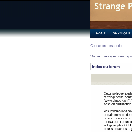
HOME
PHYSIQUE
Connexion
Inscription
Voir les messages sans rép
Index du forum
Cette politique expl
“strangepaths.com”, 
“www.phpbb.com”, “G
session d’utilisation
Vos informations so
certain nombre de co
de votre ordinateur.
l’utilisateur”) et u
le logiciel phpBB. U
pour stocker les suj