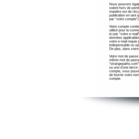
Nous pouvons égalem
soient hors de port
manière est de récup
publication en tant
par “votre compte”)
Votre compte contie
utilisé pour la con
ici par “votre e-ma
données applicables
votre e-mail requis 
indispensable ou op
De plus, dans votre 
Votre mot de passe 
même mot de passe s
“strangepaths.com”
ou une d’une tierce
compte, vous pouvez
de fournir votre nom
compte.