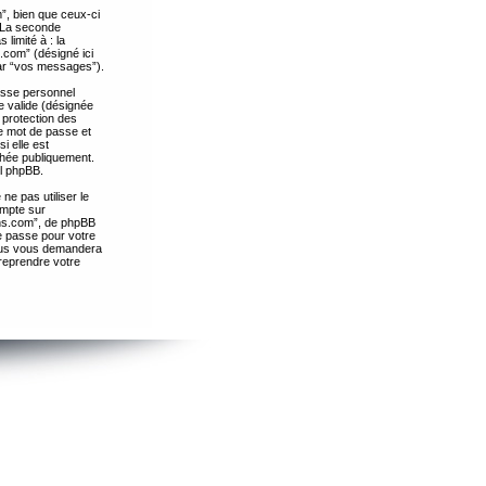
”, bien que ceux-ci
. La seconde
limité à : la
.com” (désigné ici
par “vos messages”).
passe personnel
e valide (désignée
 protection des
re mot de passe et
i elle est
chée publiquement.
el phpBB.
ne pas utiliser le
ompte sur
ths.com”, de phpBB
e passe pour votre
essus vous demandera
 reprendre votre