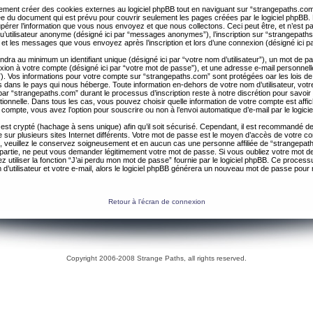
ent créer des cookies externes au logiciel phpBB tout en naviguant sur “strangepaths.com
ée du document qui est prévu pour couvrir seulement les pages créées par le logiciel phpBB
érer l’information que vous nous envoyez et que nous collectons. Ceci peut être, et n’est pas 
 qu’utilisateur anonyme (désigné ici par “messages anonymes”), l’inscription sur “strangepaths
 et les messages que vous envoyez après l’inscription et lors d’une connexion (désigné ici 
ndra au minimum un identifiant unique (désigné ici par “votre nom d’utilisateur”), un mot de 
nexion à votre compte (désigné ici par “votre mot de passe”), et une adresse e-mail personnell
il”). Vos informations pour votre compte sur “strangepaths.com” sont protégées oar les lois de
 dans le pays qui nous héberge. Toute information en-dehors de votre nom d’utilisateur, vot
par “strangepaths.com” durant le processus d’inscription reste à notre discrétion pour savoir s
tionnelle. Dans tous les cas, vous pouvez choisir quelle information de votre compte est affi
compte, vous avez l’option pour souscrire ou non à l’envoi automatique d’e-mail par le logici
est crypté (hachage à sens unique) afin qu’il soit sécurisé. Cependant, il est recommandé de 
ur plusieurs sites Internet différents. Votre mot de passe est le moyen d’accès de votre c
, veuillez le conservez soigneusement et en aucun cas une personne affiliée de “strangepa
 partie, ne peut vous demander légitimement votre mot de passe. Si vous oubliez votre mot d
 utiliser la fonction “J’ai perdu mon mot de passe” fournie par le logiciel phpBB. Ce proc
 d’utilisateur et votre e-mail, alors le logiciel phpBB générera un nouveau mot de passe pour
Retour à l’écran de connexion
Copyright 2006-2008 Strange Paths, all rights reserved.