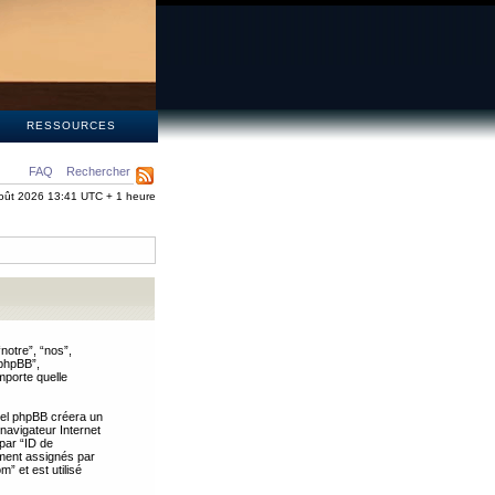
S
RESSOURCES
FAQ
Rechercher
oût 2026 13:41 UTC + 1 heure
notre”, “nos”,
 phpBB”,
mporte quelle
iel phpBB créera un
 navigateur Internet
 par “ID de
uement assignés par
” et est utilisé