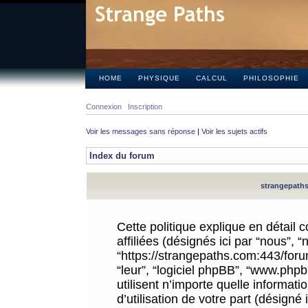
HOME
PHYSIQUE
CALCUL
PHILOSOPHIE
Connexion
Inscription
Voir les messages sans réponse
|
Voir les sujets actifs
Index du forum
strangepaths.
Cette politique explique en détail
affiliées (désignés ici par “nous”, 
“https://strangepaths.com:443/forum
“leur”, “logiciel phpBB”, “www.ph
utilisent n’importe quelle informat
d’utilisation de votre part (désigné 