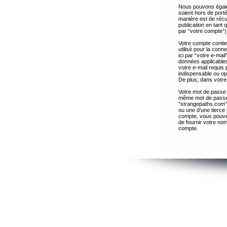
Nous pouvons égalem
soient hors de port
manière est de récup
publication en tant
par “votre compte”)
Votre compte contie
utilisé pour la con
ici par “votre e-ma
données applicables
votre e-mail requis 
indispensable ou op
De plus, dans votre 
Votre mot de passe 
même mot de passe s
“strangepaths.com”
ou une d’une tierce
compte, vous pouvez
de fournir votre nom
compte.