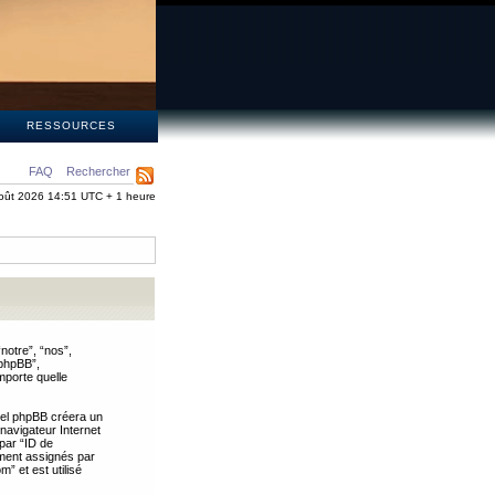
S
RESSOURCES
FAQ
Rechercher
oût 2026 14:51 UTC + 1 heure
notre”, “nos”,
 phpBB”,
mporte quelle
iel phpBB créera un
 navigateur Internet
 par “ID de
uement assignés par
” et est utilisé