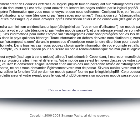
ent créer des cookies externes au logiciel phpBB tout en naviguant sur “strangepaths.com
ée du document qui est prévu pour couvrir seulement les pages créées par le logiciel phpBB
érer l’information que vous nous envoyez et que nous collectons. Ceci peut être, et n’est pas 
 qu’utilisateur anonyme (désigné ici par “messages anonymes”), l’inscription sur “strangepaths
 et les messages que vous envoyez après l’inscription et lors d’une connexion (désigné ici 
ndra au minimum un identifiant unique (désigné ici par “votre nom d’utilisateur”), un mot de 
nexion à votre compte (désigné ici par “votre mot de passe”), et une adresse e-mail personnell
il”). Vos informations pour votre compte sur “strangepaths.com” sont protégées oar les lois de
 dans le pays qui nous héberge. Toute information en-dehors de votre nom d’utilisateur, vot
par “strangepaths.com” durant le processus d’inscription reste à notre discrétion pour savoir s
tionnelle. Dans tous les cas, vous pouvez choisir quelle information de votre compte est affi
compte, vous avez l’option pour souscrire ou non à l’envoi automatique d’e-mail par le logici
est crypté (hachage à sens unique) afin qu’il soit sécurisé. Cependant, il est recommandé de 
ur plusieurs sites Internet différents. Votre mot de passe est le moyen d’accès de votre c
, veuillez le conservez soigneusement et en aucun cas une personne affiliée de “strangepa
 partie, ne peut vous demander légitimement votre mot de passe. Si vous oubliez votre mot d
 utiliser la fonction “J’ai perdu mon mot de passe” fournie par le logiciel phpBB. Ce proc
 d’utilisateur et votre e-mail, alors le logiciel phpBB générera un nouveau mot de passe pour
Retour à l’écran de connexion
Copyright 2006-2008 Strange Paths, all rights reserved.