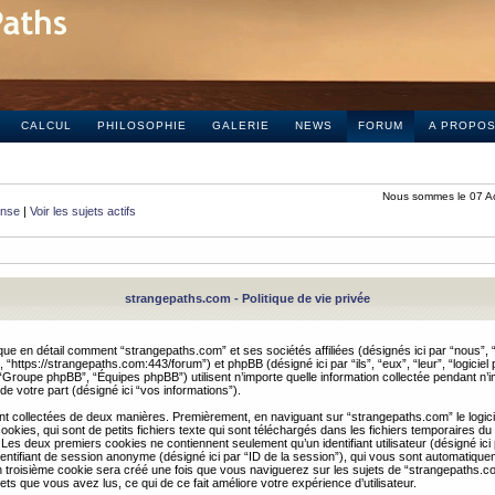
CALCUL
PHILOSOPHIE
GALERIE
NEWS
FORUM
A PROPO
Nous sommes le 07 A
onse
|
Voir les sujets actifs
strangepaths.com - Politique de vie privée
ique en détail comment “strangepaths.com” et ses sociétés affiliées (désignés ici par “nous”, “
“https://strangepaths.com:443/forum”) et phpBB (désigné ici par “ils”, “eux”, “leur”, “logiciel
roupe phpBB”, “Équipes phpBB”) utilisent n’importe quelle information collectée pendant n’i
 de votre part (désigné ici “vos informations”).
nt collectées de deux manières. Premièrement, en naviguant sur “strangepaths.com” le logic
okies, qui sont de petits fichiers texte qui sont téléchargés dans les fichiers temporaires du
 Les deux premiers cookies ne contiennent seulement qu’un identifiant utilisateur (désigné ici
n identifiant de session anonyme (désigné ici par “ID de la session”), qui vous sont automatiq
n troisième cookie sera créé une fois que vous naviguerez sur les sujets de “strangepaths.com
ets que vous avez lus, ce qui de ce fait améliore votre expérience d’utilisateur.