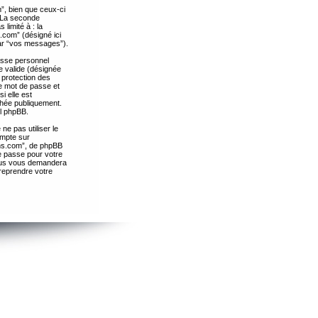
”, bien que ceux-ci
. La seconde
limité à : la
.com” (désigné ici
par “vos messages”).
passe personnel
e valide (désignée
 protection des
re mot de passe et
i elle est
chée publiquement.
el phpBB.
ne pas utiliser le
ompte sur
ths.com”, de phpBB
e passe pour votre
essus vous demandera
 reprendre votre