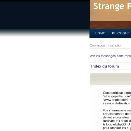
HOME
PHYSIQUE
Connexion
Inscription
Voir les messages sans rép
Index du forum
Cette politique expl
“strangepaths.com”, 
“www.phpbb.com”, “G
session d’utilisation
Vos informations so
certain nombre de co
de votre ordinateur.
l’utilisateur”) et u
le logiciel phpBB. U
pour stocker les suj