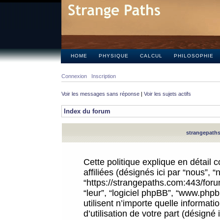
HOME
PHYSIQUE
CALCUL
PHILOSOPHIE
Connexion
Inscription
Voir les messages sans réponse
|
Voir les sujets actifs
Index du forum
strangepaths.
Cette politique explique en détail
affiliées (désignés ici par “nous”, 
“https://strangepaths.com:443/forum
“leur”, “logiciel phpBB”, “www.ph
utilisent n’importe quelle informat
d’utilisation de votre part (désigné 