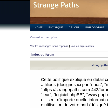
HOME
PHYSIQUE
CALCUL
PHILOSOPHIE
Connexion
Inscription
Voir les messages sans réponse
|
Voir les sujets actifs
Index du forum
strangepaths.
Cette politique explique en détail
affiliées (désignés ici par “nous”, 
“https://strangepaths.com:443/forum
“leur”, “logiciel phpBB”, “www.ph
utilisent n’importe quelle informat
d’utilisation de votre part (désigné 