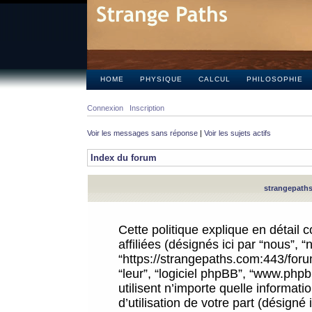
HOME
PHYSIQUE
CALCUL
PHILOSOPHIE
Connexion
Inscription
Voir les messages sans réponse
|
Voir les sujets actifs
Index du forum
strangepaths.
Cette politique explique en détail
affiliées (désignés ici par “nous”, 
“https://strangepaths.com:443/forum
“leur”, “logiciel phpBB”, “www.ph
utilisent n’importe quelle informat
d’utilisation de votre part (désigné 