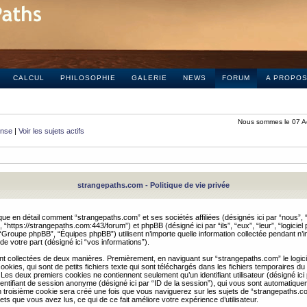
CALCUL
PHILOSOPHIE
GALERIE
NEWS
FORUM
A PROPO
Nous sommes le 07 A
onse
|
Voir les sujets actifs
strangepaths.com - Politique de vie privée
ique en détail comment “strangepaths.com” et ses sociétés affiliées (désignés ici par “nous”, “
“https://strangepaths.com:443/forum”) et phpBB (désigné ici par “ils”, “eux”, “leur”, “logiciel
roupe phpBB”, “Équipes phpBB”) utilisent n’importe quelle information collectée pendant n’i
 de votre part (désigné ici “vos informations”).
nt collectées de deux manières. Premièrement, en naviguant sur “strangepaths.com” le logic
okies, qui sont de petits fichiers texte qui sont téléchargés dans les fichiers temporaires du
 Les deux premiers cookies ne contiennent seulement qu’un identifiant utilisateur (désigné ici
n identifiant de session anonyme (désigné ici par “ID de la session”), qui vous sont automatiq
n troisième cookie sera créé une fois que vous naviguerez sur les sujets de “strangepaths.com
ets que vous avez lus, ce qui de ce fait améliore votre expérience d’utilisateur.