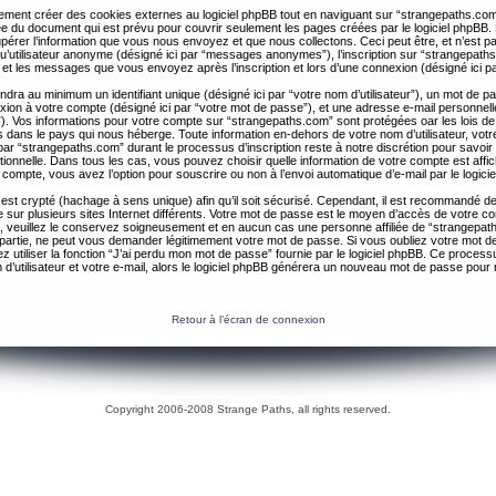
ent créer des cookies externes au logiciel phpBB tout en naviguant sur “strangepaths.com
ée du document qui est prévu pour couvrir seulement les pages créées par le logiciel phpBB
érer l’information que vous nous envoyez et que nous collectons. Ceci peut être, et n’est pas 
 qu’utilisateur anonyme (désigné ici par “messages anonymes”), l’inscription sur “strangepaths
 et les messages que vous envoyez après l’inscription et lors d’une connexion (désigné ici 
ndra au minimum un identifiant unique (désigné ici par “votre nom d’utilisateur”), un mot de 
nexion à votre compte (désigné ici par “votre mot de passe”), et une adresse e-mail personnell
il”). Vos informations pour votre compte sur “strangepaths.com” sont protégées oar les lois de
 dans le pays qui nous héberge. Toute information en-dehors de votre nom d’utilisateur, vot
par “strangepaths.com” durant le processus d’inscription reste à notre discrétion pour savoir s
tionnelle. Dans tous les cas, vous pouvez choisir quelle information de votre compte est affi
compte, vous avez l’option pour souscrire ou non à l’envoi automatique d’e-mail par le logici
est crypté (hachage à sens unique) afin qu’il soit sécurisé. Cependant, il est recommandé de 
ur plusieurs sites Internet différents. Votre mot de passe est le moyen d’accès de votre c
, veuillez le conservez soigneusement et en aucun cas une personne affiliée de “strangepa
 partie, ne peut vous demander légitimement votre mot de passe. Si vous oubliez votre mot d
 utiliser la fonction “J’ai perdu mon mot de passe” fournie par le logiciel phpBB. Ce proc
 d’utilisateur et votre e-mail, alors le logiciel phpBB générera un nouveau mot de passe pour
Retour à l’écran de connexion
Copyright 2006-2008 Strange Paths, all rights reserved.