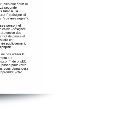
”, bien que ceux-ci
. La seconde
limité à : la
.com” (désigné ici
par “vos messages”).
passe personnel
e valide (désignée
 protection des
re mot de passe et
i elle est
chée publiquement.
el phpBB.
ne pas utiliser le
ompte sur
ths.com”, de phpBB
e passe pour votre
essus vous demandera
 reprendre votre