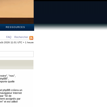
S
RESSOURCES
FAQ
Rechercher
oût 2026 11:01 UTC + 1 heure
notre”, “nos”,
 phpBB”,
mporte quelle
iel phpBB créera un
 navigateur Internet
 par “ID de
uement assignés par
” et est utilisé