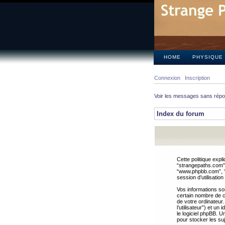
HOME
PHYSIQUE
Connexion
Inscription
Voir les messages sans rép
Index du forum
Cette politique expl
“strangepaths.com”, 
“www.phpbb.com”, “G
session d’utilisation
Vos informations so
certain nombre de co
de votre ordinateur.
l’utilisateur”) et u
le logiciel phpBB. U
pour stocker les suj