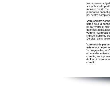
Nous pouvons égalem
soient hors de port
manière est de récup
publication en tant
par “votre compte”)
Votre compte contie
utilisé pour la con
ici par “votre e-ma
données applicables
votre e-mail requis 
indispensable ou op
De plus, dans votre 
Votre mot de passe 
même mot de passe s
“strangepaths.com”
ou une d’une tierce
compte, vous pouvez
de fournir votre nom
compte.