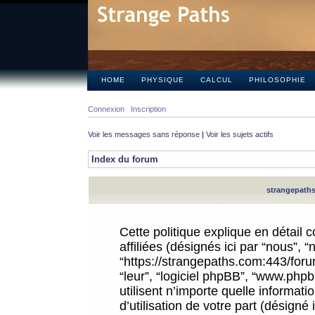
HOME
PHYSIQUE
CALCUL
PHILOSOPHIE
Connexion
Inscription
Voir les messages sans réponse
|
Voir les sujets actifs
Index du forum
strangepaths.
Cette politique explique en détail
affiliées (désignés ici par “nous”, 
“https://strangepaths.com:443/forum
“leur”, “logiciel phpBB”, “www.ph
utilisent n’importe quelle informat
d’utilisation de votre part (désigné 